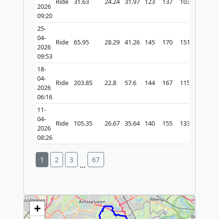
Ride
31.63
24.24
31.97
123
137
103
627
2026
09:20
25-
04-
Ride
65.95
28.29
41.26
145
170
151
688
2026
09:53
18-
04-
Ride
203.85
22.8
57.6
144
167
115
730
2026
06:16
11-
04-
Ride
105.35
26.67
35.64
140
155
133
502
2026
08:26
1
2
3
67
...
Make this Notebook Trusted to load map: File
-> Trust Notebook