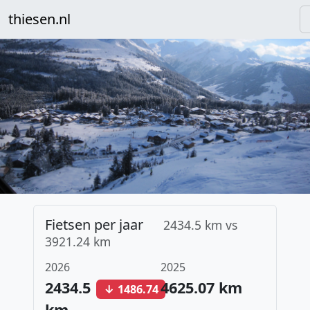
thiesen.nl
Fietsen per jaar
2434.5 km vs
3921.24 km
2026
2025
2434.5
4625.07 km
↓ 1486.74
km