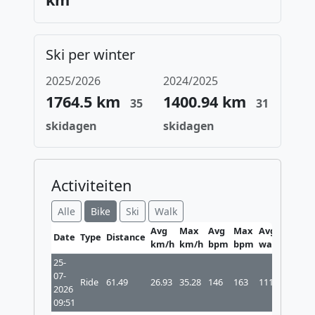
Ski per winter
2025/2026
2024/2025
1764.5 km
1400.94 km
35
31
skidagen
skidagen
Activiteiten
Alle
Bike
Ski
Walk
Avg
Max
Avg
Max
Avg
Max
Date
Type
Distance
km/h
km/h
bpm
bpm
watt
watt
25-
07-
Ride
61.49
26.93
35.28
146
163
111
814
2026
09:51