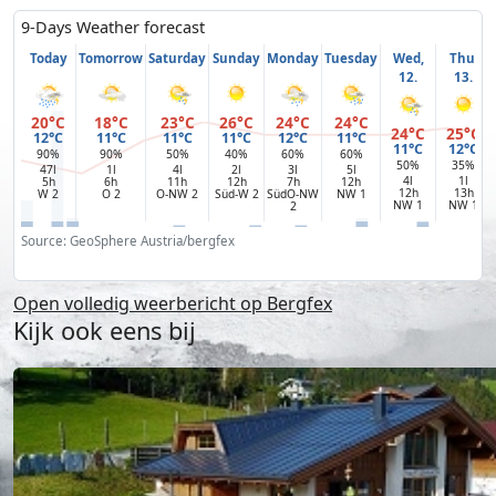
9-Days Weather forecast
Today
Tomorrow
Saturday
Sunday
Monday
Tuesday
Wed,
Thu,
12.
13.
20°C
18°C
23°C
26°C
24°C
24°C
24°C
25°C
12°C
11°C
11°C
11°C
12°C
11°C
11°C
12°C
90%
90%
50%
40%
60%
60%
50%
35%
47l
1l
4l
2l
3l
5l
4l
1l
5h
6h
11h
12h
7h
12h
12h
13h
W 2
O 2
O-NW 2
Süd-W 2
SüdO-NW
NW 1
NW 1
NW 1
2
Source: GeoSphere Austria/bergfex
Open volledig weerbericht op Bergfex
Kijk ook eens bij