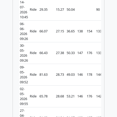
14-
07-
Ride
29.35
15.27
50.04
90
2026
10:45
06-
06-
Ride
66.07
27.15
36.65
138
154
133
928
2026
09:26
30-
05-
Ride
66.43
27.38
50.33
147
176
133
867
2026
09:26
09-
05-
Ride
81.63
28.73
49.03
146
178
144
1061
2026
09:52
02-
05-
Ride
65.78
28.68
53.21
146
176
142
872
2026
09:55
27-
04-