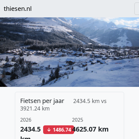
thiesen.nl
Fietsen per jaar
2434.5 km vs
3921.24 km
2026
2025
2434.5
4625.07 km
↓ 1486.74
km