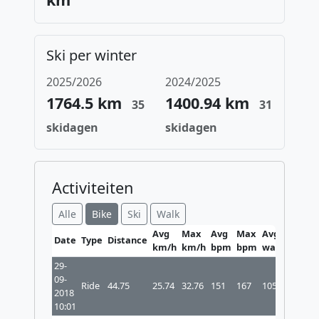
Ski per winter
2025/2026
2024/2025
1764.5 km
1400.94 km
35
31
skidagen
skidagen
Activiteiten
Alle
Bike
Ski
Walk
Avg
Max
Avg
Max
Avg
Max
Date
Type
Distance
km/h
km/h
bpm
bpm
watt
watt
29-
09-
Ride
44.75
25.74
32.76
151
167
105
2018
10:01