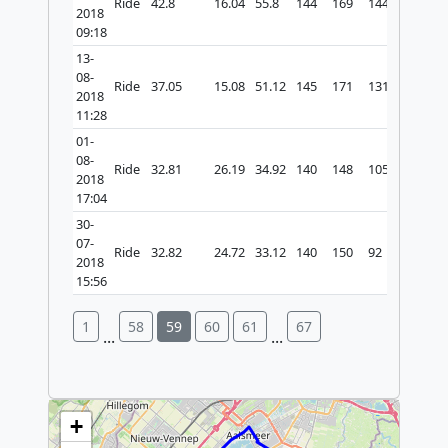
Ride
42.8
16.04
55.8
144
169
144
2018
09:18
13-
08-
Ride
37.05
15.08
51.12
145
171
131
2018
11:28
01-
08-
Ride
32.81
26.19
34.92
140
148
105
2018
17:04
30-
07-
Ride
32.82
24.72
33.12
140
150
92
2018
15:56
1
58
59
60
61
67
...
...
Make this Notebook Trusted to load map: File
-> Trust Notebook