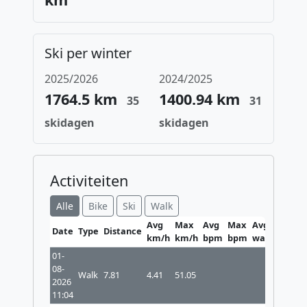
Ski per winter
2025/2026
2024/2025
1764.5 km
1400.94 km
35
31
skidagen
skidagen
Activiteiten
Alle
Bike
Ski
Walk
Avg
Max
Avg
Max
Avg
Max
Date
Type
Distance
km/h
km/h
bpm
bpm
watt
watt
01-
08-
Walk
7.81
4.41
51.05
2026
11:04