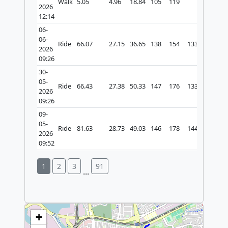
Walk
5.05
4.96
18.84
105
119
2026
12:14
06-
06-
Ride
66.07
27.15
36.65
138
154
133
928
2026
09:26
30-
05-
Ride
66.43
27.38
50.33
147
176
133
867
2026
09:26
09-
05-
Ride
81.63
28.73
49.03
146
178
144
1061
2026
09:52
1
2
3
91
...
Make this Notebook Trusted to load map: File
-> Trust Notebook