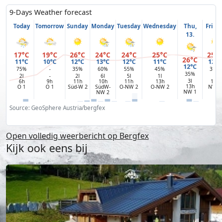
9-Days Weather forecast
Today
Tomorrow
Sunday
Monday
Tuesday
Wednesday
Thu,
Fri, 14
13.
17°C
19°C
26°C
24°C
24°C
25°C
25°
26°C
11°C
10°C
12°C
13°C
12°C
11°C
12°C
12°C
75%
-
35%
60%
55%
45%
35%
35%
2l
-
2l
6l
5l
1l
3l
3l
6h
9h
11h
10h
11h
13h
12h
13h
O 1
O 1
Süd-W 2
SüdW-
O-NW 2
O-NW 2
NW 1
NW 1
NW 2
Source: GeoSphere Austria/bergfex
Open volledig weerbericht op Bergfex
Kijk ook eens bij