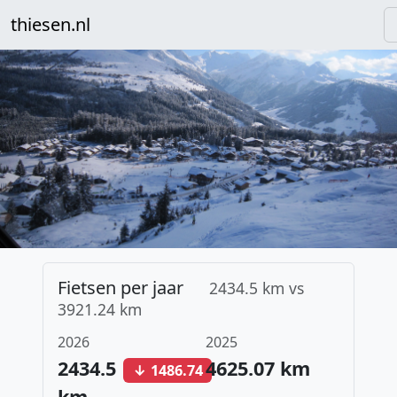
thiesen.nl
Fietsen per jaar
2434.5 km vs
3921.24 km
2026
2025
2434.5
4625.07 km
↓ 1486.74
km